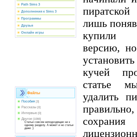
Path Sims 3
пиратской
Дополнения к Sims 3
Программы
лишь поняв
Друзья
купили 
Онлайн игры
версию, но
установи
кучей пр
статье м
Файлы
удалить п
Пособия
[3]
правиль
Рассказы
[0]
Интервью
[0]
сохрани
Другое
[1066]
Статьи совсем неподходящие ни к
одному разделу. А может и не статьи
даже ;)
лицензион