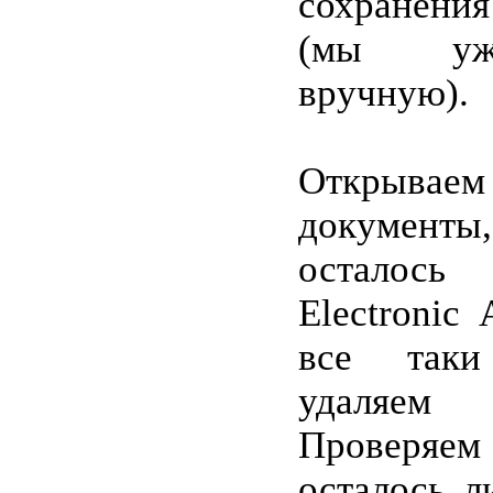
сохранения
(мы уж
вручную).
Открывае
документы
осталос
Electronic
все таки
удаляе
Проверя
осталось л