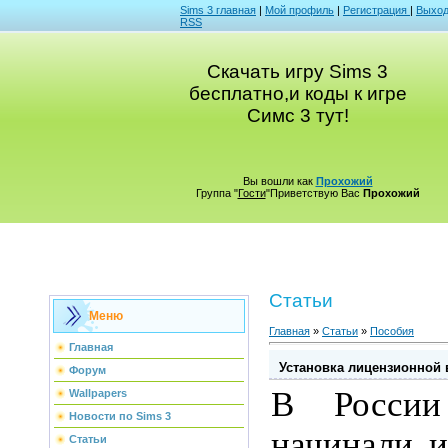
Sims 3 главная
|
Мой профиль
|
Регистрация
|
Выхо
RSS
Cкачать игру Sims 3
бесплатно,и коды к игре
Симс 3 тут!
Вы вошли как
Прохожий
Группа "
Гости
"Приветствую Вас
Прохожий
Статьи
Меню
Главная
»
Статьи
»
Пособия
Главная
Установка лицензионной 
Форум
В России
Wallpapers
Новости по Sims 3
начинали и
Статьи