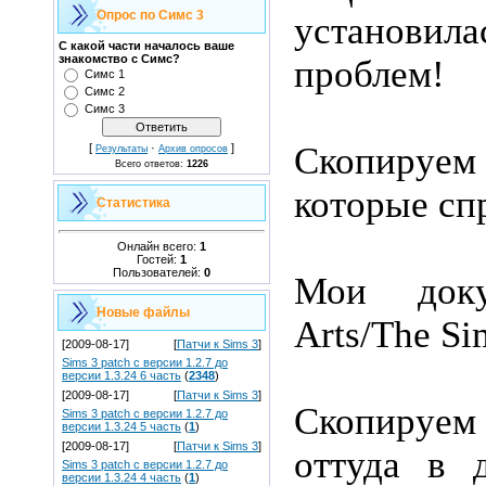
Опрос по Симс 3
установил
С какой части началось ваше
знакомство с Симс?
проблем!
Симс 1
Симс 2
Симс 3
Скопируе
[
·
]
Результаты
Архив опросов
Всего ответов:
1226
которые сп
Статистика
Онлайн всего:
1
Гостей:
1
Пользователей:
0
Мои
док
Новые файлы
Arts/The Si
[2009-08-17]
[
Патчи к Sims 3
]
Sims 3 patch с версии 1.2.7 до
версии 1.3.24 6 часть
(
2348
)
[2009-08-17]
[
Патчи к Sims 3
]
Скопиру
Sims 3 patch с версии 1.2.7 до
версии 1.3.24 5 часть
(
1
)
[2009-08-17]
[
Патчи к Sims 3
]
оттуда в 
Sims 3 patch с версии 1.2.7 до
версии 1.3.24 4 часть
(
1
)