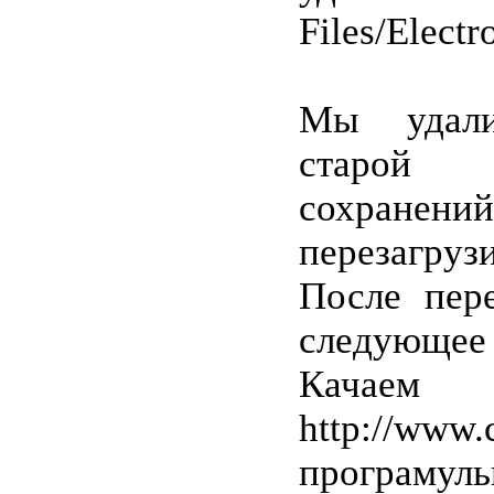
Files
/
Electr
Мы удали
старой
сохранени
перезагруз
После пере
следующее
Кач
http://www.
програму