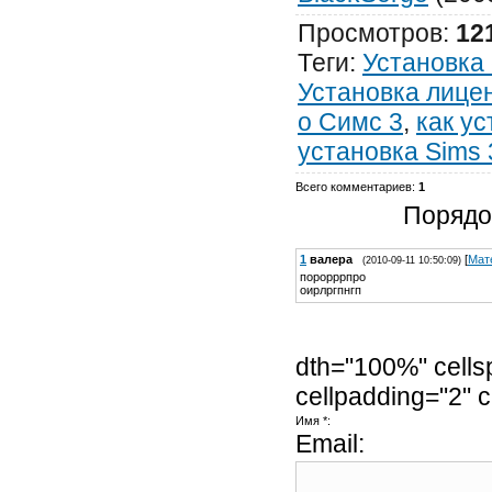
Просмотров
:
12
Теги
:
Установка
Установка лице
о Симс 3
,
как ус
установка Sims 
Всего комментариев
:
1
Порядо
1
валера
[
Мат
(2010-09-11 10:50:09)
порорррпро
оирлргпнгп
dth="100%" cells
cellpadding="2" 
Имя *:
Email: