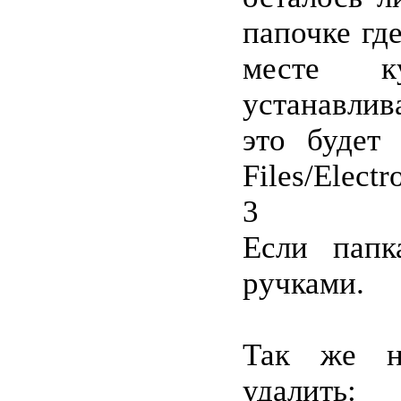
папочке гд
месте 
устанавлив
это будет 
Files/Electr
3
Если папк
ручками.
Так же н
удали