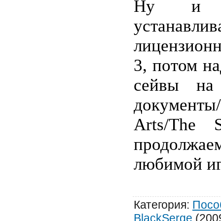
Ну и н
устанавлив
лицензион
3, потом н
сейвы на
документы/
Arts
/
The
продолжае
любимой иг
Категория
:
Посо
BlackSerge
(200