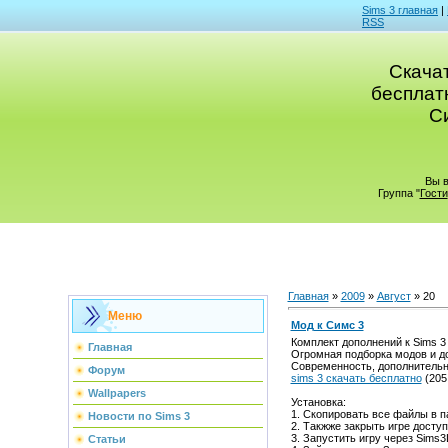
Sims 3 главная
|
RSS
Cкачат
бесплатн
Си
Вы 
Группа "
Гости
Главная
»
2009
»
Август
»
20
Меню
Мод к Симс 3
Комплект дополнений к Sims 3
Главная
Огромная подборка модов и до
Современность, дополнительны
Форум
sims 3 скачать бесплатно
(205
Wallpapers
Установка:
1. Скопировать все файлы в па
Новости по Sims 3
2. Такжже закрыть игре доступ
3. Запустить игру через Sims3
Статьи