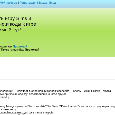
Мой профиль
|
Регистрация
|
Выход
|
Вход
|
ь игру Sims 3
о,и коды к игре
мс 3 тут!
вошли как
Прохожий
"Приветствую Вас
Прохожий
полнений - Включает в себя новый город Риверсайд , наборы Тикки, Сказка, Рубака,
е прически, одежду, автомобили и многое другое
.64 MB)
пку Мои документы\Electronic Arts\The Sims 3\Downloads\ (Если папка отсудствует созд
 к интернету .
Launcher.exe (находится в папке с игрой).