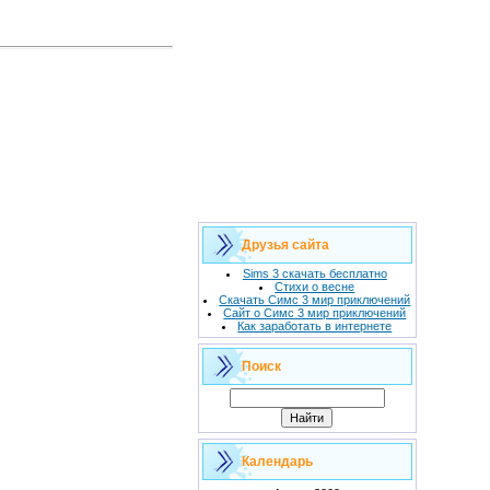
Друзья сайта
Sims 3 скачать бесплатно
Стихи о весне
Скачать Симс 3 мир приключений
Сайт о Симс 3 мир приключений
Как заработать в интернете
Поиск
Календарь