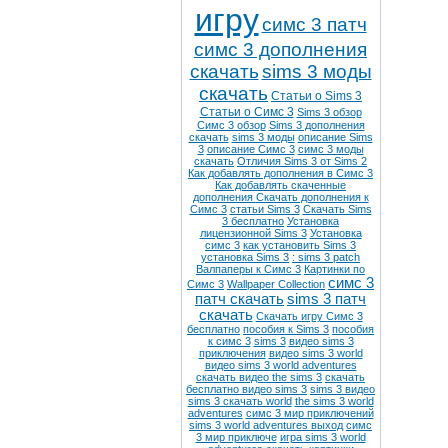
игру
симс 3 патч
симс 3 дополнения
скачать
sims 3 моды
скачать
Статьи о Sims 3
Статьи о Симс 3
Sims 3 обзор
Симс 3 обзор
Sims 3 дополнения
скачать
sims 3 моды
описание Sims
3
описание Симс 3
симс 3 моды
скачать
Отличия Sims 3 от Sims 2
Как добавлять дополнения в Симс 3
Как добавлять скаченные
дополнения
Скачать дополнения к
Симс 3
статьи Sims 3
Скачать Sims
3 бесплатно
Установка
лицензионной Sims 3
Установка
симс 3
как установить Sims 3
установка Sims 3
: sims 3 patch
Валпаперы к Симс 3
Картинки по
симс 3
Симс 3
Wallpaper Collection
патч скачать
sims 3 патч
скачать
Скачать игру Симс 3
бесплатно
пособия к Sims 3
пособия
к симс 3
sims 3
видео sims 3
приключения
видео sims 3 world
видео sims 3 world adventures
скачать видео the sims 3
скачать
бесплатно видео sims 3
sims 3 видео
sims 3 скачать world
the sims 3 world
adventures
симс 3 мир приключений
sims 3 world adventures выход
симс
3 мир приключе
игра sims 3 world