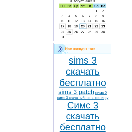
«
Август 2009
»
Пн
Вт
Ср
Чт
Пт
Сб
Вс
1
2
3
4
5
6
7
8
9
10
11
12
13
14
15
16
17
18
19
20
21
22
23
24
25
26
27
28
29
30
31
Нас находят так:
sims 3
скачать
бесплатно
sims 3 patch
симс 3
симс 3 скачать бесплатно игру
Cимс 3
скачать
бесплатно