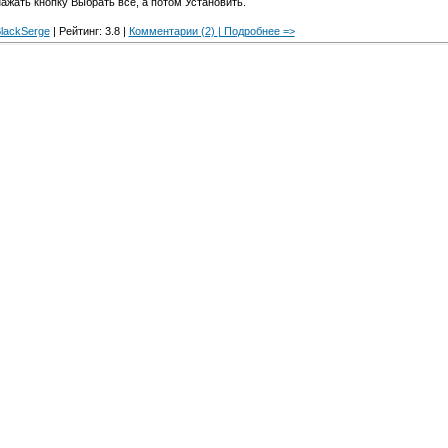
 нажать кнопку Выбрать все, а потом Установить.
lackSerge
| Рейтинг: 3.8 |
Комментарии (2)
| Подробнее =>