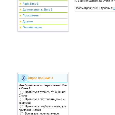
4. Зайти в раздел Загрузки, и
Path Sims 3
Просмотров: 2181 | Добавил:
B
Дополнения к Sims 3
Программы
Друзья
Онлайн игры
Опрос по Симс 3
Что больше всего привлекает Вас
в Симс?
Нравиться строить отношения
Симов
Нравиться обставлять дома и
квартиры
Нравиться подбирать одежду и
прически Симам
Все выше перечисленное